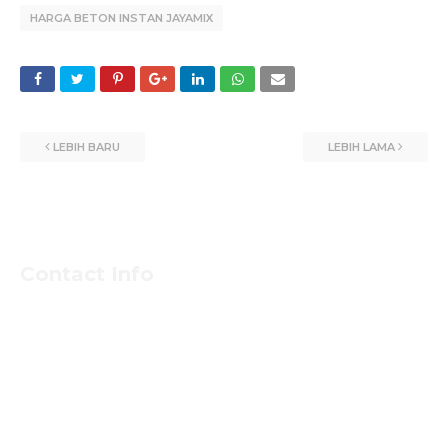
HARGA BETON INSTAN JAYAMIX
LEBIH BARU
LEBIH LAMA
Contact Info
Untuk Informasi Pemesan dan Konsultasi Mengenai
Beton Jayamix dan Jasa Khusus Jabodetabek hubungi
Segera Bpk NASIRUDIN
Klik Nomer di Bawah ini....!!!!!