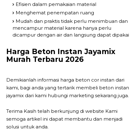
Efisien dalam pemakaian material
Menghemat penempatan ruang
Mudah dan praktis tidak perlu menimbuan dan
mencampur material karena hanya perlu
dicampur dengan air dan langsung dapat dipakai
Harga Beton Instan Jayamix
Murah Terbaru 2026
Demikianlah informasi harga beton cor instan dari
kami, bagi anda yang tertarik membeli beton instan
jayamix dari kami hubungi marketing sekarang juga.
Terima Kasih telah berkunjung di website Kami
semoga artikel ini dapat membantu dan menjadi
solusi untuk anda.