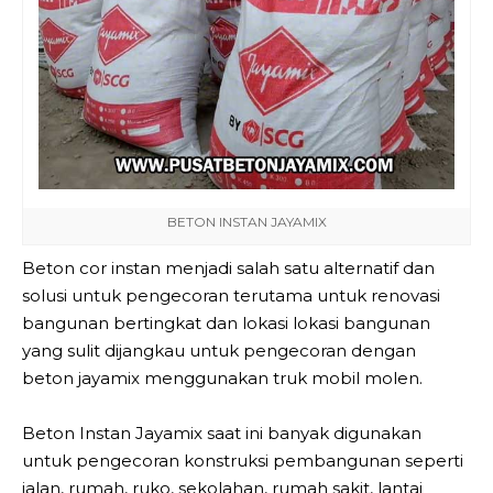
BETON INSTAN JAYAMIX
Beton cor instan menjadi salah satu alternatif dan
solusi untuk pengecoran terutama untuk renovasi
bangunan bertingkat dan lokasi lokasi bangunan
yang sulit dijangkau untuk pengecoran dengan
beton jayamix menggunakan truk mobil molen.
Beton Instan Jayamix saat ini banyak digunakan
untuk pengecoran konstruksi pembangunan seperti
jalan, rumah, ruko, sekolahan, rumah sakit, lantai