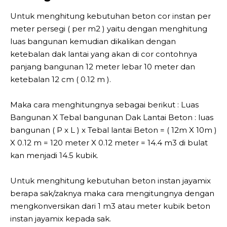
Untuk menghitung kebutuhan beton cor instan per
meter persegi ( per m2 ) yaitu dengan menghitung
luas bangunan kemudian dikalikan dengan
ketebalan dak lantai yang akan di cor contohnya
panjang bangunan 12 meter lebar 10 meter dan
ketebalan 12 cm ( 0.12 m ).
Maka cara menghitungnya sebagai berikut : Luas
Bangunan X Tebal bangunan Dak Lantai Beton : luas
bangunan ( P x L ) x Tebal lantai Beton = ( 12m X 10m )
X 0.12 m = 120 meter X 0.12 meter = 14.4 m3 di bulat
kan menjadi 14.5 kubik.
Untuk menghitung kebutuhan beton instan jayamix
berapa sak/zaknya maka cara mengitungnya dengan
mengkonversikan dari 1 m3 atau meter kubik beton
instan jayamix kepada sak.