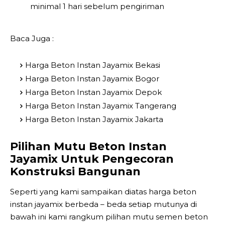
minimal 1 hari sebelum pengiriman
Baca Juga :
Harga Beton Instan Jayamix Bekasi
Harga Beton Instan Jayamix Bogor
Harga Beton Instan Jayamix Depok
Harga Beton Instan Jayamix Tangerang
Harga Beton Instan Jayamix Jakarta
Pilihan Mutu Beton Instan
Jayamix Untuk Pengecoran
Konstruksi Bangunan
Seperti yang kami sampaikan diatas harga beton
instan jayamix berbeda – beda setiap mutunya di
bawah ini kami rangkum pilihan mutu semen beton