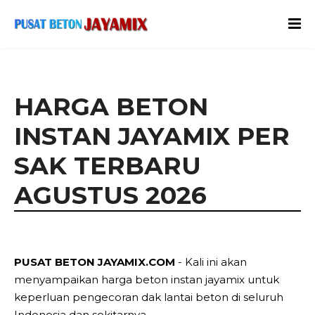
HARGA BETON
INSTAN JAYAMIX PER
SAK TERBARU
AGUSTUS 2026
PUSAT BETON JAYAMIX.COM
- Kali ini akan
menyampaikan harga beton instan jayamix untuk
keperluan pengecoran dak lantai beton di seluruh
Indonesia dan sekitarnya.