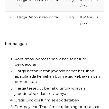
1 : 5
/Zak
16
Harga Beton Instan Mortar
50 Kg
IDR 46.000
1 : 6
/Zak
Keterangan:
Konfirmasi pemesanan 2 hari sebelum
pengecoran
Harga beton instan jayamix dapat berubah
apabila ada kenaikan bbm atau kebijakan dari
pemerintah
Harga tersebut berlaku untuk wilayah
jabodetabek dan sekitarnya
Gratis Ongkos Kirim sejabodetabek
Pembayaran Transfer ke rekening perusahaan