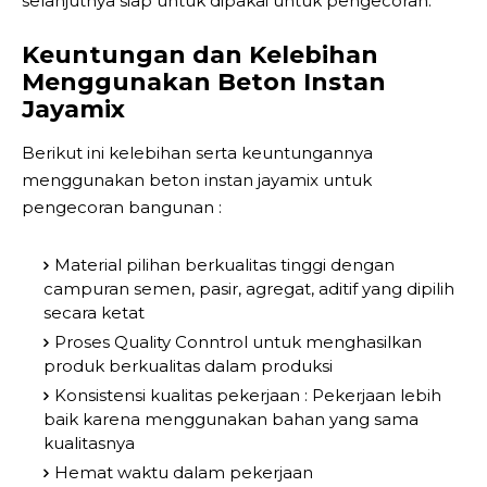
selanjutnya siap untuk dipakai untuk pengecoran.
Keuntungan dan Kelebihan
Menggunakan Beton Instan
Jayamix
Berikut ini kelebihan serta keuntungannya
menggunakan beton instan jayamix untuk
pengecoran bangunan :
Material pilihan berkualitas tinggi dengan
campuran semen, pasir, agregat, aditif yang dipilih
secara ketat
Proses Quality Conntrol untuk menghasilkan
produk berkualitas dalam produksi
Konsistensi kualitas pekerjaan : Pekerjaan lebih
baik karena menggunakan bahan yang sama
kualitasnya
Hemat waktu dalam pekerjaan