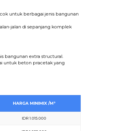
cocok untuk berbagai jenis bangunan
lan-jalan di sepanjang komplek
s bangunan extra structural.
ai untuk beton pracetak yang
HARGA MINIMIX /M³
IDR 1.015.000