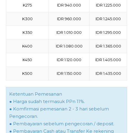
K275
IDR 940.000
IDR 1.225.000
K300
IDR 960.000
IDR 1.245.000
K350
IDR 1.010.000
IDR 1.295.000
K400
IDR 1.080.000
IDR 1.365.000
K450
IDR 1.120.000
IDR 1.405.000
K500
IDR 1.150.000
IDR 1.435.000
Ketentuan Pemesanan
● Harga sudah termasuk PPn 11%.
● Komfirmasi pemesanan 2 - 3 hari sebelum
Pengecoran.
● Pembayaran sebelum pengecoran / deposit.
● Pembayaran Cash atau Transfer Ke rekening