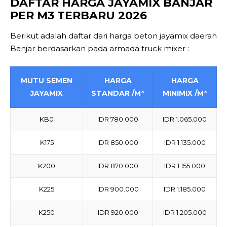
DAFTAR HARGA JAYAMIX BANJAR
PER M3 TERBARU 2026
Berikut adalah daftar dari harga beton jayamix daerah
Banjar berdasarkan pada armada truck mixer :
MUTU SEMEN
HARGA
HARGA
JAYAMIX
STANDAR /M³
MINIMIX /M³
KB0
IDR 780.000
IDR 1.065.000
K175
IDR 850.000
IDR 1.135.000
K200
IDR 870.000
IDR 1.155.000
K225
IDR 900.000
IDR 1.185.000
K250
IDR 920.000
IDR 1.205.000