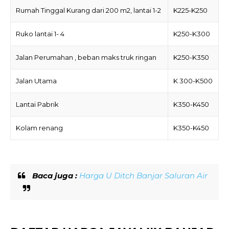
Rumah Tinggal Kurang dari 200 m2, lantai 1-2
K225-K250
Ruko lantai 1- 4
K250-K300
Jalan Perumahan , beban maks truk ringan
K250-K350
Jalan Utama
K 300-K500
Lantai Pabrik
K350-K450
Kolam renang
K350-K450
Baca juga :
Harga U Ditch Banjar Saluran Air