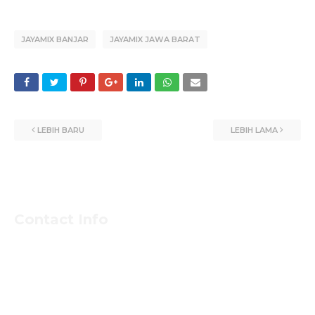
JAYAMIX BANJAR
JAYAMIX JAWA BARAT
LEBIH BARU
LEBIH LAMA
Contact Info
Untuk Informasi Pemesan dan Konsultasi Mengenai
Beton Jayamix dan Jasa Khusus Jabodetabek hubungi
Segera Bpk NASIRUDIN
Klik Nomer di Bawah ini....!!!!!