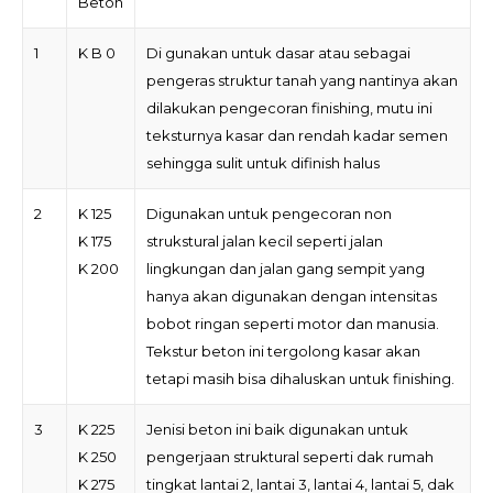
Beton
1
K B 0
Di gunakan untuk dasar atau sebagai
pengeras struktur tanah yang nantinya akan
dilakukan pengecoran finishing, mutu ini
teksturnya kasar dan rendah kadar semen
sehingga sulit untuk difinish halus
2
K 125
Digunakan untuk pengecoran non
K 175
strukstural jalan kecil seperti jalan
K 200
lingkungan dan jalan gang sempit yang
hanya akan digunakan dengan intensitas
bobot ringan seperti motor dan manusia.
Tekstur beton ini tergolong kasar akan
tetapi masih bisa dihaluskan untuk finishing.
3
K 225
Jenisi beton ini baik digunakan untuk
K 250
pengerjaan struktural seperti dak rumah
K 275
tingkat lantai 2, lantai 3, lantai 4, lantai 5, dak