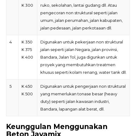
K 300
ruko, sekolahan, lantai gudang dll. Atau
pengecoran non struktural seperti jalan
umum, jalan perumahan, jalan kabupaten,
jalan pedesaan, jalan perkotaaan dll.
4
K 350
Digunakan untuk pekerjaan non struktural
K 375
jalan seperti jalan Negara, jalan provinsi,
K 400
Bandara, Jalan Tol, juga digunkan untuk
proyek yang membutuhkan treatmen
khusus seperti kolam renang, water tank dll.
5
K 450
Digunakan untuk pengerjaan non struktural
K 500
yang memerlukan tonase besar (heavy
duty) seperti jalan kawasan industri,
Bandara, lapangan alat berat, dll.
Keunggulan Menggunakan
Beton Jayamix