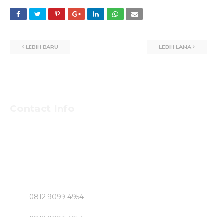
LEBIH BARU
LEBIH LAMA
Contact Info
Untuk Informasi Pemesan dan Konsultasi Mengenai
Beton Jayamix dan Jasa Khusus Jabodetabek hubungi
Segera Bpk NASIRUDIN
Klik Nomer di Bawah ini....!!!!!
0812 9099 4954