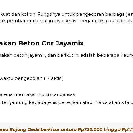
t kuat dan kokoh. Fungsinya untuk pengecoran berbagai jeni
k pembangunan jalan raya kelas 1 negara, bisa pula dipak
kan Beton Cor Jayamix
kan beton jayamix, dan berikut ini adalah beberapa keu
ktu pengecoran ( Praktis )
karena memakai mutu standarisasi
i tergantung kepada jenis pekerjaan atau media akan kita 
rea Bojong Gede berkisar antara Rp730.000 hingga Rp1.