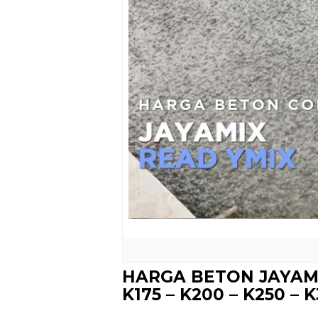
HARGA BETON JAYAMI
K175 – K200 – K250 – 