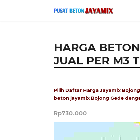
HARGA BETON 
JUAL PER M3 
Pilih Daftar Harga Jayamix Bojon
beton jayamix Bojong Gede deng
Rp730.000