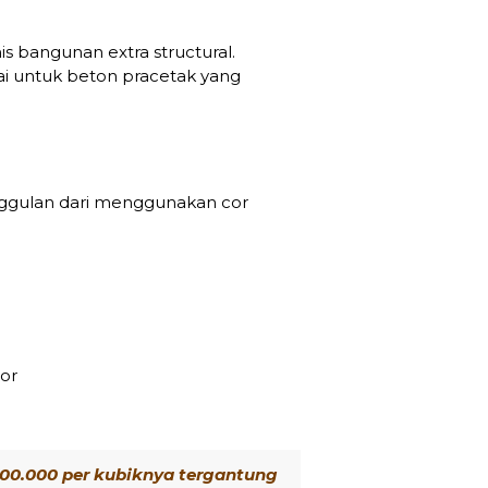
s bangunan extra structural.
ai untuk beton pracetak yang
nggulan dari menggunakan cor
cor
100.000 per kubiknya tergantung