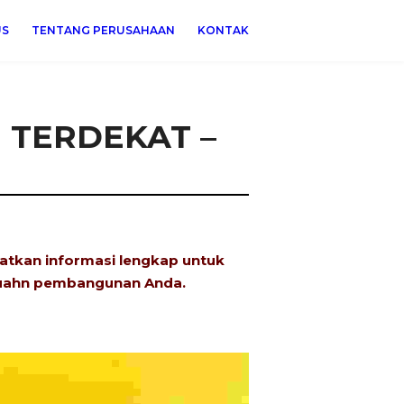
US
TENTANG PERUSAHAAN
KONTAK
 TERDEKAT –
patkan informasi lengkap untuk
tuahn pembangunan Anda.