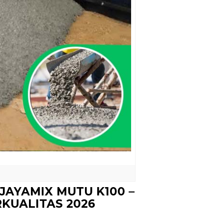
JAYAMIX MUTU K100 –
ERKUALITAS 2026