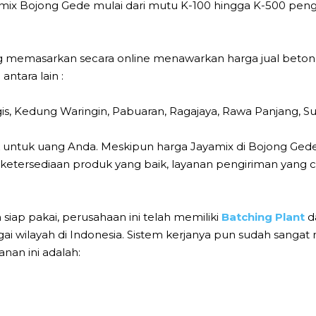
mix Bojong Gede mulai dari mutu K-100 hingga K-500 pengi
 memasarkan secara online menawarkan harga jual beton 
tara lain :
s, Kedung Waringin, Pabuaran, Ragajaya, Rawa Panjang, Sus
 untuk uang Anda. Meskipun harga Jayamix di Bojong Gede s
ketersediaan produk yang baik, layanan pengiriman yang 
iap pakai, perusahaan ini telah memiliki
Batching Plant
d
 wilayah di Indonesia. Sistem kerjanya pun sudah sanga
an ini adalah: