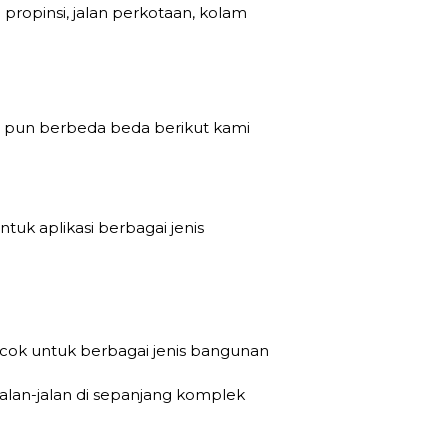
n propinsi, jalan perkotaan, kolam
 pun berbeda beda berikut kami
tuk aplikasi berbagai jenis
cocok untuk berbagai jenis bangunan
lan-jalan di sepanjang komplek