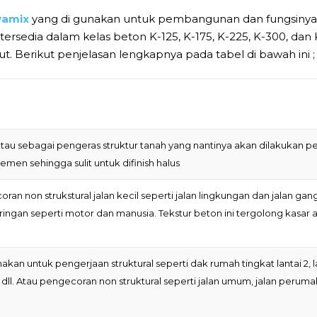
yamix
yang di gunakan untuk pembangunan dan fungsinya
ersedia dalam kelas beton K-125, K-175, K-225, K-300, dan 
. Berikut penjelasan lengkapnya pada tabel di bawah ini ;
tau sebagai pengeras struktur tanah yang nantinya akan dilakukan pen
men sehingga sulit untuk difinish halus
an non strukstural jalan kecil seperti jalan lingkungan dan jalan g
ringan seperti motor dan manusia. Tekstur beton ini tergolong kasar a
nakan untuk pengerjaan struktural seperti dak rumah tingkat lantai 2, lant
 dll. Atau pengecoran non struktural seperti jalan umum, jalan peruma