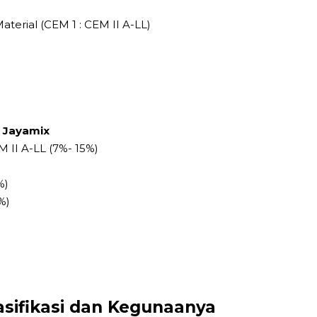
terial (CEM 1 : CEM II A-LL)
x Jayamix
M II A-LL (7%- 15%)
%)
%)
asifikasi dan Kegunaanya