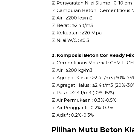
☑ Persyaratan Nilai Slump : 0-10 cm
☑ Campuran Beton : Cementitious Ma
☑ Air : ≥200 kg/m3
☑ Berat : ≥2.4 t/m3
☑ Kekuatan : ≥20 Mpa
☑ Nilai W/C : ≤0.3
2. Komposisi Beton Cor Ready Mi
☑ Cementitious Material : CEM I : CE
☑ Air : ≥200 kg/m3
☑ Agregat Kasar : ≥2.4 t/m3 (60%-75
☑ Agregat Halus : ≥2.4 t/m3 (20%-30
☑ Pasir : ≥2.4 t/m3 (10%-15%)
☑ Air Permukaan : 0.3%-0.5%
☑ Air Pengganti : 0.2%-0.3%
☑ Aditif : 0.2%-0.3%
Pilihan Mutu Beton Kl