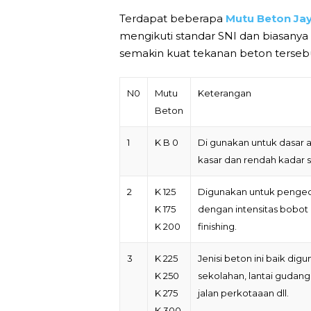
Terdapat beberapa
Mutu Beton Ja
mengikuti standar SNI dan biasanya t
semakin kuat tekanan beton tersebut
N0
Mutu
Keterangan
Beton
1
K B 0
Di gunakan untuk dasar a
kasar dan rendah kadar se
2
K 125
Digunakan untuk pengecor
K 175
dengan intensitas bobot 
K 200
finishing.
3
K 225
Jenisi beton ini baik digu
K 250
sekolahan, lantai gudang
K 275
jalan perkotaaan dll.
K 300