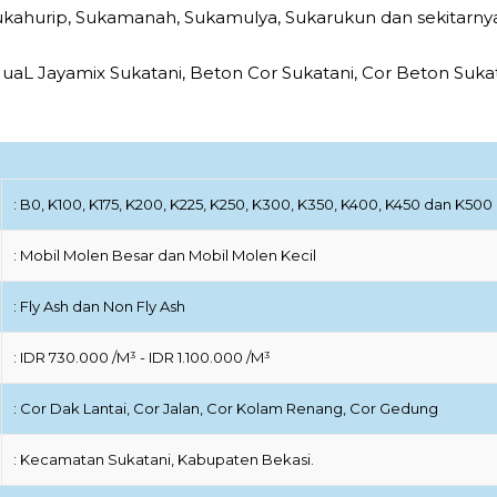
Sukahurip, Sukamanah, Sukamulya, Sukarukun dan sekitarny
JuaL Jayamix Sukatani, Beton Cor Sukatani, Cor Beton Sukat
: B0, K100, K175, K200, K225, K250, K300, K350, K400, K450 dan K500
: Mobil Molen Besar dan Mobil Molen Kecil
: Fly Ash dan Non Fly Ash
: IDR 730.000 /M³ - IDR 1.100.000 /M³
: Cor Dak Lantai, Cor Jalan, Cor Kolam Renang, Cor Gedung
: Kecamatan Sukatani, Kabupaten Bekasi.