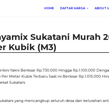
HOME
DAFTAR HARGA
ABOUT 
yamix Sukatani Murah 2
r Kubik (M3)
erkini Yakni Berkisar Rp.730.000 Hingga Rp.1.100.000 Deng
 Per Meter Kubik Terbaru Saat ini Berkisar Rp.1.015.000 H
dekat Sukatani.
katani yang mencangkup seluruh desa dan kelurahan antar