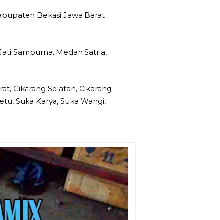
Kabupaten Bekasi Jawa Barat
, Jati Sampurna, Medan Satria,
t, Cikarang Selatan, Cikarang
etu, Suka Karya, Suka Wangi,