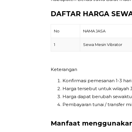
DAFTAR HARGA SEWA 
No
NAMA JASA
1
Sewa Mesin Vibrator
Keterangan
Konfirmasi pemesanan 1-3 har
Harga tersebut untuk wilaya
Harga dapat berubah sewaktu 
Pembayaran tunai / transfer mi
Manfaat menggunakan 