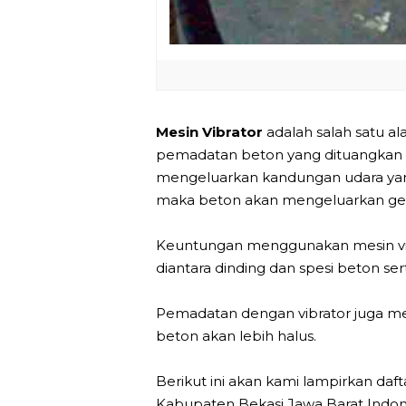
Mesin Vibrator
adalah salah satu a
pemadatan beton yang dituangkan da
mengeluarkan kandungan udara yang
maka beton akan mengeluarkan gel
Keuntungan menggunakan mesin vibr
diantara dinding dan spesi beton s
Pemadatan dengan vibrator juga m
beton akan lebih halus.
Berikut ini akan kami lampirkan daf
Kabupaten Bekasi Jawa Barat Indone