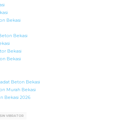
si
kasi
on Bekasi
Beton Bekasi
ekasi
or Bekasi
on Bekasi
adat Beton Bekasi
on Murah Bekasi
n Bekasi 2026
SIN VIBRATOR