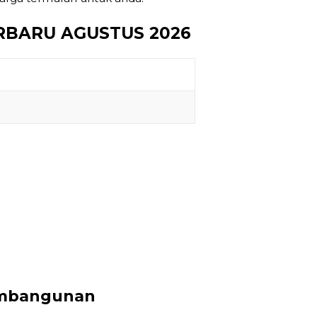
RBARU AGUSTUS 2026
embangunan