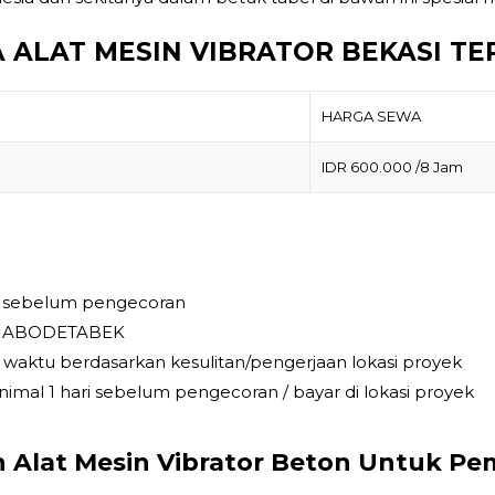
ALAT MESIN VIBRATOR BEKASI TE
HARGA SEWA
IDR 600.000 /8 Jam
i sebelum pengecoran
h JABODETABEK
waktu berdasarkan kesulitan/pengerjaan lokasi proyek
nimal 1 hari sebelum pengecoran / bayar di lokasi proyek
Alat Mesin Vibrator Beton Untuk P