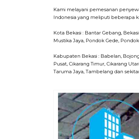
Kami melayani pemesanan penyewaan
Indonesia yang meliputi beberapa k
Kota Bekasi : Bantar Gebang, Bekasi 
Mustika Jaya, Pondok Gede, Pondo
Kabupaten Bekasi : Babelan, Bojong 
Pusat, Cikarang Timur, Cikarang Uta
Taruma Jaya, Tambelang dan sekita