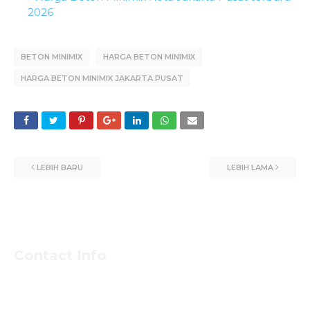
2026
BETON MINIMIX
HARGA BETON MINIMIX
HARGA BETON MINIMIX JAKARTA PUSAT
LEBIH BARU
LEBIH LAMA
Contact Info
Untuk Informasi Pemesan dan Konsultasi Mengenai
Beton Jayamix dan Jasa Khusus Jabodetabek hubungi