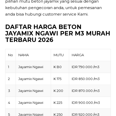
pilihan mutu beton jayamix yang sesuai dengan
kebutuhan pengecoran anda, untuk pemesanan
anda bisa hubungi customer service Kami.
DAFTAR HARGA BETON
JAYAMIX NGAWI PER M3 MURAH
TERBARU 2026
No
NAMA
MUTU
HARGA
1
Jayamix Ngawi
K B0
IDR 790.000 /m3
2
Jayamix Ngawi
K 175
IDR 850.000 /m3
3
Jayamix Ngawi
K 200
IDR 870.000 /m3
4
Jayamix Ngawi
K 225
IDR 900.000 /m3
5
Jayamix Ngawi
K 250
IDR 920.000 /m3