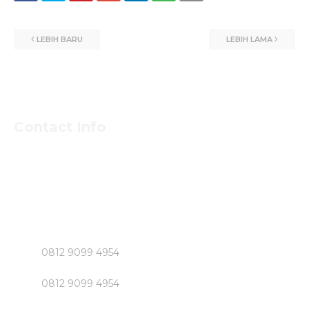
LEBIH BARU
LEBIH LAMA
Contact Info
Untuk Informasi Pemesan dan Konsultasi Mengenai
Beton Jayamix dan Jasa Khusus Jabodetabek hubungi
Segera Bpk NASIRUDIN
Klik Nomer di Bawah ini....!!!!!
0812 9099 4954
0812 9099 4954