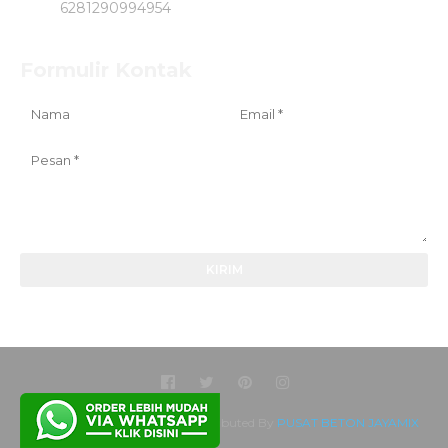
6281290994954
Formulir Kontak
Created By
SoraTemplates
| Distributed By
PUSAT BETON JAYAMIX