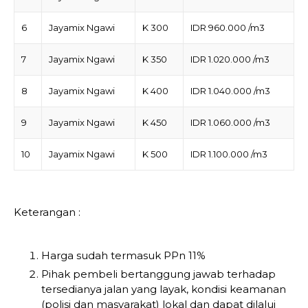
6
Jayamix Ngawi
K 300
IDR 960.000 /m3
7
Jayamix Ngawi
K 350
IDR 1.020.000 /m3
8
Jayamix Ngawi
K 400
IDR 1.040.000 /m3
9
Jayamix Ngawi
K 450
IDR 1.060.000 /m3
10
Jayamix Ngawi
K 500
IDR 1.100.000 /m3
Keterangan :
Harga sudah termasuk PPn 11%
Pihak pembeli bertanggung jawab terhadap
tersedianya jalan yang layak, kondisi keamanan
(polisi dan masyarakat) lokal dan dapat dilalui