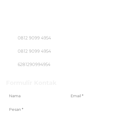
Beton Jayamix dan Jasa Khusus Jabodetabek hubungi
Segera Bpk NASIRUDIN
Klik Nomer di Bawah ini....!!!!!
0812 9099 4954
0812 9099 4954
6281290994954
Formulir Kontak