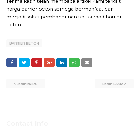
Terima kasih telah membaca artikel kami terkait
harga barrier beton semoga bermanfaat dan
menjadi solusi pembangunan untuk road barrier
beton.
BARRIER BETON
LEBIH BARU
LEBIH LAMA
Contact Info
Untuk Informasi Pemesan dan Konsultasi Mengenai