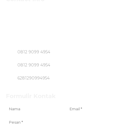
Untuk Informasi Pemesan dan Konsultasi Mengenai
Beton Jayamix dan Jasa Khusus Jabodetabek hubungi
Segera Bpk NASIRUDIN
Klik Nomer di Bawah ini....!!!!!
0812 9099 4954
0812 9099 4954
6281290994954
Formulir Kontak