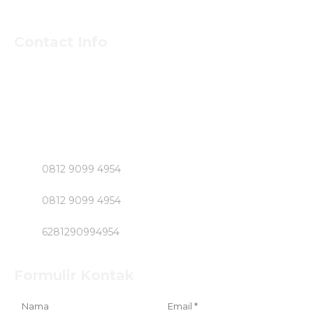
Contact Info
Untuk Informasi Pemesan dan Konsultasi Mengenai
Beton Jayamix dan Jasa Khusus Jabodetabek hubungi
Segera Bpk NASIRUDIN
Klik Nomer di Bawah ini....!!!!!
0812 9099 4954
0812 9099 4954
6281290994954
Formulir Kontak