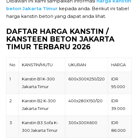
Dibawah ini kami sampaikan informasi
harga kanstin
beton Jakarta Timur
kepada anda. Berikut ini tabel
harga kanstin beton yang dapat anda lihat.
DAFTAR HARGA KANSTIN /
KANSTEEN BETON JAKARTA
TIMUR TERBARU 2026
No
KANSTIN/MUTU
UKURAN
HARGA
1
Kanstin B1 K-300
600x300X250/220
IDR
Jakarta Timur
95.000
2
Kanstin B2 K-300
400x280X150/120
IDR
Jakarta Timur
39.000
3
Kanstin B3 Sofa K-
300x300X600
IDR
300 Jakarta Timur
86.000