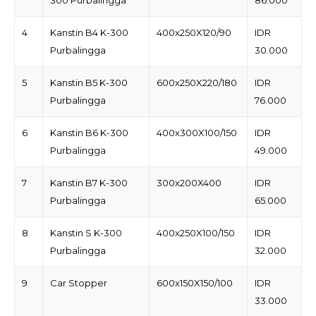
300 Purbalingga
86.000
4
Kanstin B4 K-300
400x250X120/90
IDR
Purbalingga
30.000
5
Kanstin B5 K-300
600x250X220/180
IDR
Purbalingga
76.000
6
Kanstin B6 K-300
400x300X100/150
IDR
Purbalingga
49.000
7
Kanstin B7 K-300
300x200X400
IDR
Purbalingga
65.000
8
Kanstin S K-300
400x250X100/150
IDR
Purbalingga
32.000
9
Car Stopper
600x150X150/100
IDR
33.000