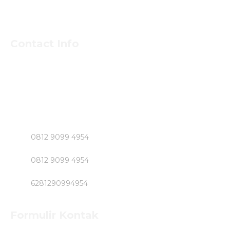
Contact Info
Untuk Informasi Pemesan dan Konsultasi Mengenai
Beton Jayamix dan Jasa Khusus Jabodetabek hubungi
Segera Bpk NASIRUDIN
Klik Nomer di Bawah ini....!!!!!
0812 9099 4954
0812 9099 4954
6281290994954
Formulir Kontak