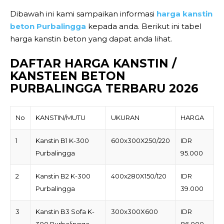
Dibawah ini kami sampaikan informasi
harga kanstin
beton Purbalingga
kepada anda. Berikut ini tabel
harga kanstin beton yang dapat anda lihat.
DAFTAR HARGA KANSTIN /
KANSTEEN BETON
PURBALINGGA TERBARU 2026
No
KANSTIN/MUTU
UKURAN
HARGA
1
Kanstin B1 K-300
600x300X250/220
IDR
Purbalingga
95.000
2
Kanstin B2 K-300
400x280X150/120
IDR
Purbalingga
39.000
3
Kanstin B3 Sofa K-
300x300X600
IDR