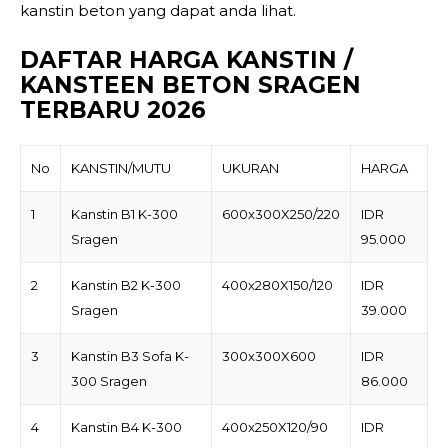
kanstin beton yang dapat anda lihat.
DAFTAR HARGA KANSTIN /
KANSTEEN BETON SRAGEN
TERBARU 2026
No
KANSTIN/MUTU
UKURAN
HARGA
1
Kanstin B1 K-300
600x300X250/220
IDR
Sragen
95.000
2
Kanstin B2 K-300
400x280X150/120
IDR
Sragen
39.000
3
Kanstin B3 Sofa K-
300x300X600
IDR
300 Sragen
86.000
4
Kanstin B4 K-300
400x250X120/90
IDR