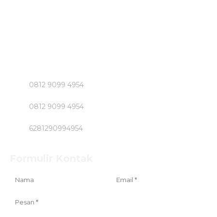
Untuk Informasi Pemesan dan Konsultasi Mengenai
Beton Jayamix dan Jasa Khusus Jabodetabek hubungi
Segera Bpk NASIRUDIN
Klik Nomer di Bawah ini....!!!!!
0812 9099 4954
0812 9099 4954
6281290994954
Formulir Kontak