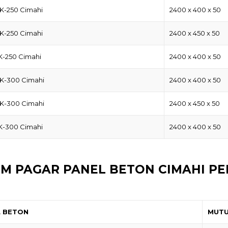
 K-250 Cimahi
2400 x 400 x 50
 K-250 Cimahi
2400 x 450 x 50
K-250 Cimahi
2400 x 400 x 50
 K-300 Cimahi
2400 x 400 x 50
 K-300 Cimahi
2400 x 450 x 50
 K-300 Cimahi
2400 x 400 x 50
M PAGAR PANEL BETON CIMAHI PE
L BETON
MUT