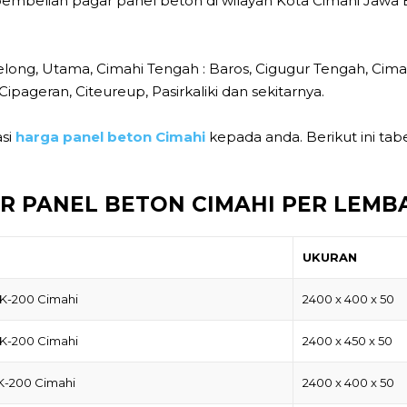
pembelian pagar panel beton di wilayah Kota Cimahi Jawa
long, Utama, Cimahi Tengah : Baros, Cigugur Tengah, Cima
ipageran, Citeureup, Pasirkaliki dan sekitarnya.
asi
harga panel beton Cimahi
kepada anda. Berikut ini ta
R PANEL BETON CIMAHI PER LEMB
UKURAN
 K-200 Cimahi
2400 x 400 x 50
 K-200 Cimahi
2400 x 450 x 50
K-200 Cimahi
2400 x 400 x 50