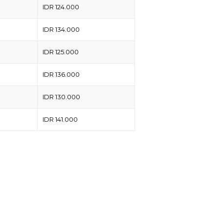
IDR 124.000
IDR 134.000
IDR 125.000
IDR 136.000
IDR 130.000
IDR 141.000