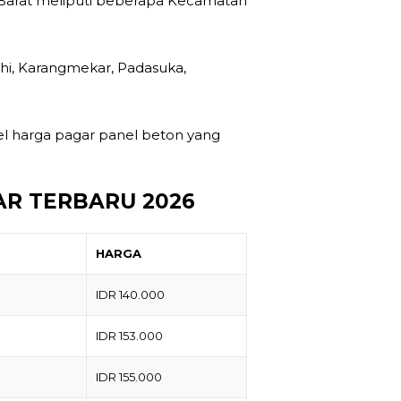
 Barat meliputi beberapa Kecamatan
hi, Karangmekar, Padasuka,
bel harga pagar panel beton yang
AR TERBARU 2026
HARGA
IDR 140.000
IDR 153.000
IDR 155.000