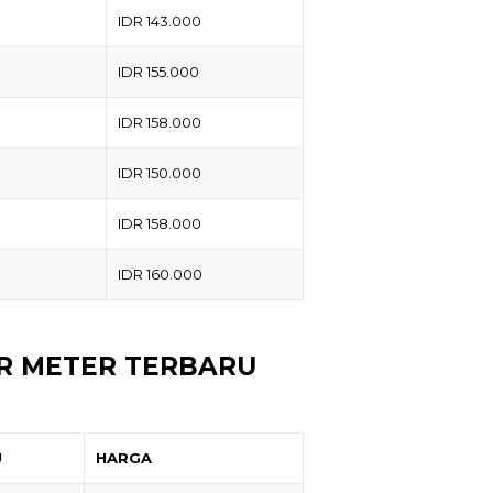
IDR 143.000
IDR 155.000
IDR 158.000
IDR 150.000
IDR 158.000
IDR 160.000
R METER TERBARU
U
HARGA