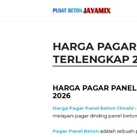
HARGA PAGAR 
TERLENGKAP 
HARGA PAGAR PANEL
2026
Harga Pagar Panel Beton Cimahi
-
melayani pagar dinding panel beton 
Pagar Panel Beton
adalah sebuah p