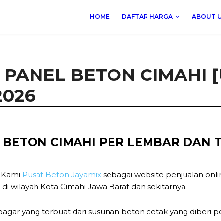
HOME
DAFTAR HARGA
ABOUT 
PANEL BETON CIMAHI 
2026
 BETON CIMAHI PER LEMBAR DAN 
 Kami
Pusat Beton Jayamix
sebagai website penjualan onl
di wilayah Kota Cimahi Jawa Barat dan sekitarnya.
agar yang terbuat dari susunan beton cetak yang diberi 