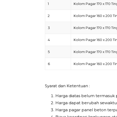
1
Kolom Pagar 170 x 170 Tin
2
Kolom Pagar 160 x 200 Tin
3
Kolom Pagar 170 x 170 Tin
4
Kolom Pagar 160 x 200 Tin
5
Kolom Pagar 170 x 170 Tin
6
Kolom Pagar 160 x 200 Tin
Syarat dan Ketentuan :
Harga diatas belum termasuk 
Harga dapat berubah sewaktu
Harga pagar panel beton terp
Biaya koordinasi lingkungan a