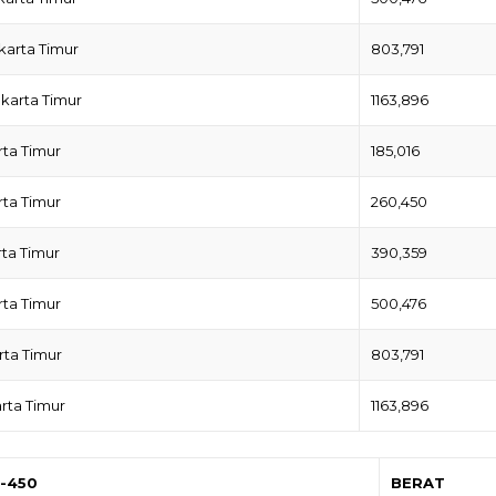
karta Timur
803,791
akarta Timur
1163,896
rta Timur
185,016
rta Timur
260,450
rta Timur
390,359
rta Timur
500,476
rta Timur
803,791
rta Timur
1163,896
K-450
BERAT