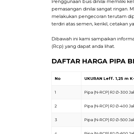
Penggunaan buis dinilai memiliki kele
pemasangan dinilai sangat ringan.
melakukan pengecoran terutam di
terdiri atas semen, kerikil, cetakan y
Dibawah ini kami sampaikan inform
(Rcp) yang dapat anda lihat.
DAFTAR HARGA PIPA B
No
UKURAN Leff. 1,25 m K
1
Pipa (N-RCP) RJ ∅-300 Ja
2
Pipa (N-RCP) RJ ∅-400 Ja
3
Pipa (N-RCP) RJ ∅-500 Ja
4
Pipa (N-RCP) RJ ∅-600 Ja