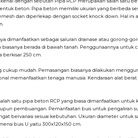
dikenal dengan sebutan Pipa RCP merupakan salah satu ben
k beton. Pipa beton memiliki ukuran yang berbeda ses
iremesh dan diperlekap dengan socket knock down. Hal i
n.
a dimanfaatkan sebagai saluran drainase atau gorong-go
n biasanya berada di bawah tanah. Penggunaannya untuk cro
ta berkisar 250 cm.
rbilang cukup mudah. Pemasangan biasanya dilakukan mengg
ional memanfaatkan tenaga manusia. Kendaraan alat berat 
ah satu pipa beton RCP yang biasa dimanfaatkan untuk kon
 maupun pembuangan. Pemanfaatan buis untuk pengaliran s
ngat bervariasi sesuai kebutuhan. Ukuran diameter untuk s
ensi buis U yaitu 300x120x150 cm.