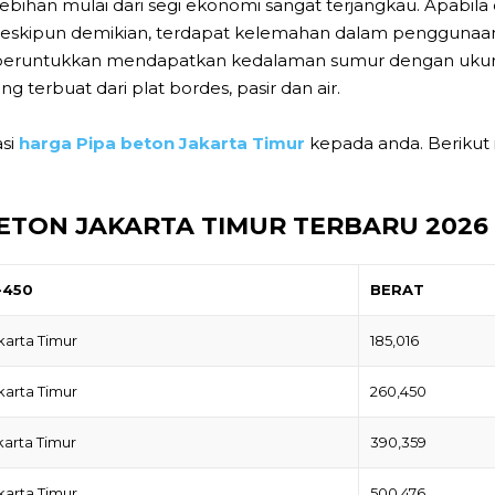
bihan mulai dari segi ekonomi sangat terjangkau. Apabila dil
 Meskipun demikian, terdapat kelemahan dalam penggunaan
peruntukkan mendapatkan kedalaman sumur dengan ukur
ang terbuat dari plat bordes, pasir dan air.
asi
harga Pipa beton Jakarta Timur
kepada anda. Berikut 
ETON JAKARTA TIMUR TERBARU 2026
-450
BERAT
karta Timur
185,016
karta Timur
260,450
karta Timur
390,359
karta Timur
500,476