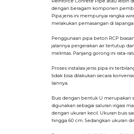
Reinforce Conrete Pipe atau lebih 
dengan beragam komponen pembentu
Pipa jenis ini mempunyai rangka w
melakukan pemasangan di lapanga
Penggunaan pipa beton RCP biasany
jalannya pergerakan air tertutup da
melintas. Panjang gorong ini rata-ra
Proses instalasi jenis pipa ini te
tidak bisa dilakukan secara konvens
lainnya.
Buis dengan bentuk U merupakan sal
digunakan sebagai saluran irigasi
dengan ukuran kecil. Ukuran buis sa
hingga 60 cm. Sedangkan ukuran dim