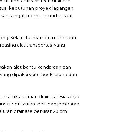
tuk konstruksi saluran drainase
uai kebutuhan proyek lapangan.
ni akan sangat mempermudah saat
rong. Selain itu, mampu membantu
asing alat transportasi yang
unakan alat bantu kendaraan dan
yang dipakai yaitu beck, crane dan
struksi saluran drainase. Biasanya
ungai berukuran kecil dan jembatan
aluran drainase berkisar 20 cm