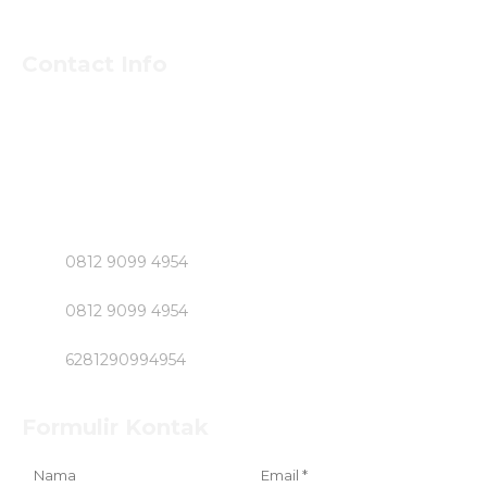
Contact Info
Untuk Informasi Pemesan dan Konsultasi Mengenai
Beton Jayamix dan Jasa Khusus Jabodetabek hubungi
Segera Bpk NASIRUDIN
Klik Nomer di Bawah ini....!!!!!
0812 9099 4954
0812 9099 4954
6281290994954
Formulir Kontak