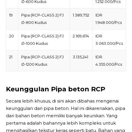
∅-600 Kudus
1.252.000/Pcs
19
Pipa (RCP-CLASS 2) FJ
1.389,752
IDR
∅-800 Kudus
1.948.000/Pcs
20
Pipa (RCP-CLASS 2) FJ
2.169,674
IDR
∅-1000 Kudus
3.063.000/Pcs
21
Pipa (RCP-CLASS 2) FJ
3.135,241
IDR
∅-1200 Kudus
4.355.000/Pcs
Keunggulan Pipa beton RCP
Secara lebih khusus, di sini akan dibahas mengenai
keunggulan dari pipa beton. Hal ini dikarenakan, pipa
dari bahan beton memiliki banyak keunikan. Yang
pertama adalah bahannya lebih kompleks untuk
menghasilkan tekstur keras seperti batu. Bahan yang