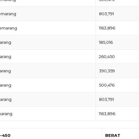
Semarang
803,791
Semarang
1163,896
arang
185,016
arang
260,450
arang
390,359
arang
500,476
marang
803,791
marang
1163,896
K-450
BERAT