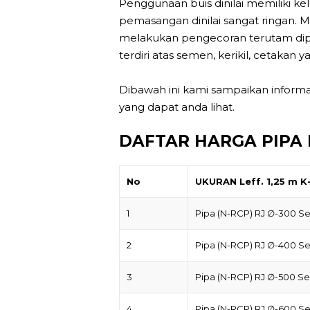
Penggunaan buis dinilai memiliki kele
pemasangan dinilai sangat ringan.
melakukan pengecoran terutam di
terdiri atas semen, kerikil, cetakan y
Dibawah ini kami sampaikan inform
yang dapat anda lihat.
DAFTAR HARGA PIPA
No
UKURAN Leff. 1,25 m K
1
Pipa (N-RCP) RJ ∅-300 
2
Pipa (N-RCP) RJ ∅-400 
3
Pipa (N-RCP) RJ ∅-500 S
4
Pipa (N-RCP) RJ ∅-600 