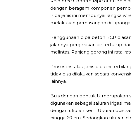
Reinforce Conrete Pipe atau lebih 
dengan beragam komponen pembentu
Pipa jenis ini mempunyai rangka w
melakukan pemasangan di lapanga
Penggunaan pipa beton RCP biasany
jalannya pergerakan air tertutup da
melintas. Panjang gorong ini rata-ra
Proses instalasi jenis pipa ini te
tidak bisa dilakukan secara konvens
lainnya.
Buis dengan bentuk U merupakan sal
digunakan sebagai saluran irigasi
dengan ukuran kecil. Ukuran buis sa
hingga 60 cm. Sedangkan ukuran dim