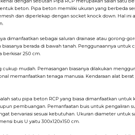
dikenal dengan sebutan Pipa RCP merupakan salah satu ben
k beton. Pipa beton memiliki ukuran yang berbeda ses
iremesh dan diperlekap dengan socket knock down. Hal i
n.
a dimanfaatkan sebagai saluran drainase atau gorong-go
n biasanya berada di bawah tanah. Penggunaannya untuk cro
ta berkisar 250 cm.
rbilang cukup mudah. Pemasangan biasanya dilakukan mengg
ional memanfaatkan tenaga manusia. Kendaraan alat berat 
ah satu pipa beton RCP yang biasa dimanfaatkan untuk kon
 maupun pembuangan. Pemanfaatan buis untuk pengaliran s
ngat bervariasi sesuai kebutuhan. Ukuran diameter untuk s
ensi buis U yaitu 300x120x150 cm.