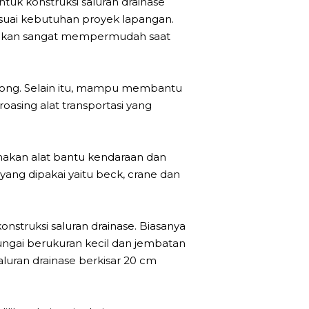
tuk konstruksi saluran drainase
uai kebutuhan proyek lapangan.
ni akan sangat mempermudah saat
rong. Selain itu, mampu membantu
asing alat transportasi yang
unakan alat bantu kendaraan dan
yang dipakai yaitu beck, crane dan
struksi saluran drainase. Biasanya
ungai berukuran kecil dan jembatan
aluran drainase berkisar 20 cm