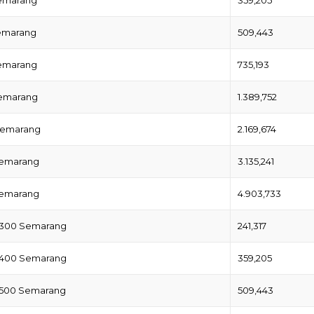
Semarang
509,443
Semarang
735,193
Semarang
1.389,752
 Semarang
2.169,674
Semarang
3.135,241
Semarang
4.903,733
∅-300 Semarang
241,317
∅-400 Semarang
359,205
∅-500 Semarang
509,443