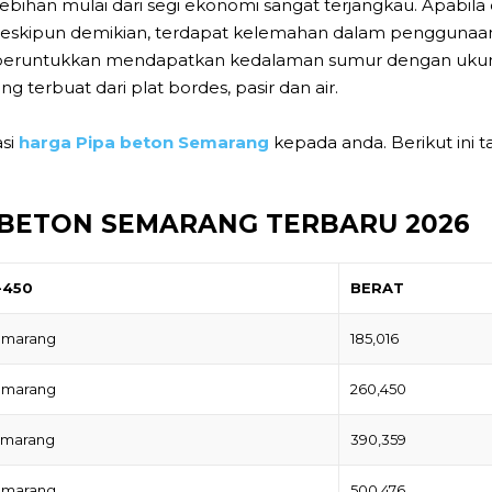
bihan mulai dari segi ekonomi sangat terjangkau. Apabila dil
 Meskipun demikian, terdapat kelemahan dalam penggunaan
peruntukkan mendapatkan kedalaman sumur dengan ukur
ang terbuat dari plat bordes, pasir dan air.
asi
harga Pipa beton Semarang
kepada anda. Berikut ini 
 BETON SEMARANG TERBARU 2026
-450
BERAT
Semarang
185,016
Semarang
260,450
emarang
390,359
Semarang
500,476