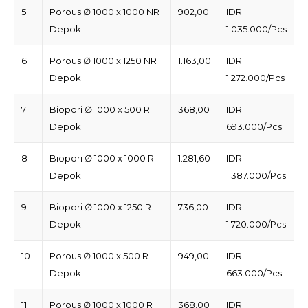
5
Porous ∅ 1000 x 1000 NR
902,00
IDR
Depok
1.035.000/Pcs
6
Porous ∅ 1000 x 1250 NR
1.163,00
IDR
Depok
1.272.000/Pcs
7
Biopori ∅ 1000 x 500 R
368,00
IDR
Depok
693.000/Pcs
8
Biopori ∅ 1000 x 1000 R
1.281,60
IDR
Depok
1.387.000/Pcs
9
Biopori ∅ 1000 x 1250 R
736,00
IDR
Depok
1.720.000/Pcs
10
Porous ∅ 1000 x 500 R
949,00
IDR
Depok
663.000/Pcs
11
Porous ∅ 1000 x 1000 R
368,00
IDR