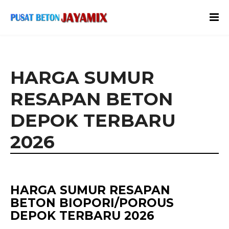
HARGA SUMUR
RESAPAN BETON
DEPOK TERBARU
2026
HARGA SUMUR RESAPAN
BETON BIOPORI/POROUS
DEPOK TERBARU 2026