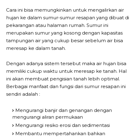
Cara ini bisa memungkinkan untuk mengalirkan air
hujan ke dalam sumur-sumur resapan yang dibuat di
pekarangan atau halaman rumah. Sumur ini
merupakan sumur yang kosong dengan kapasitas
tampungan air yang cukup besar sebelum air bisa
meresap ke dalam tanah.
Dengan adanya sistem tersebut maka air hujan bisa
memiliki cukup waktu untuk meresap ke tanah. Hal
ini akan membuat pengisian tanah lebih optimal.
Berbagai manfaat dan fungsi dari sumur resapan ini
sendiri adalah :
Mengurangi banjir dan genangan dengan
mengurangi aliran permukaan
Mengurangi resiko erosi dan sedimentasi
Membantu mempertahankan bahkan