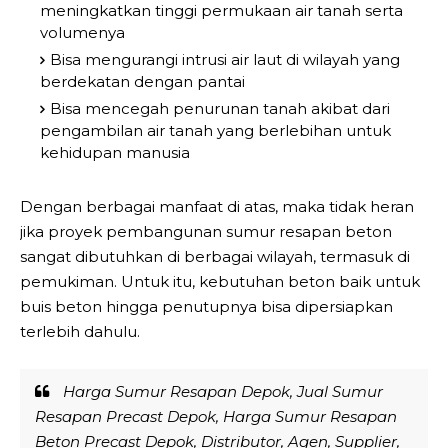
meningkatkan tinggi permukaan air tanah serta
volumenya
Bisa mengurangi intrusi air laut di wilayah yang
berdekatan dengan pantai
Bisa mencegah penurunan tanah akibat dari
pengambilan air tanah yang berlebihan untuk
kehidupan manusia
Dengan berbagai manfaat di atas, maka tidak heran
jika proyek pembangunan sumur resapan beton
sangat dibutuhkan di berbagai wilayah, termasuk di
pemukiman. Untuk itu, kebutuhan beton baik untuk
buis beton hingga penutupnya bisa dipersiapkan
terlebih dahulu.
Harga Sumur Resapan Depok, Jual Sumur
Resapan Precast Depok, Harga Sumur Resapan
Beton Precast Depok, Distributor, Agen, Supplier,