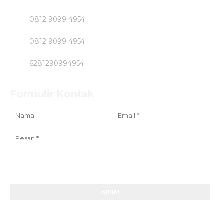
0812 9099 4954
0812 9099 4954
6281290994954
Formulir Kontak