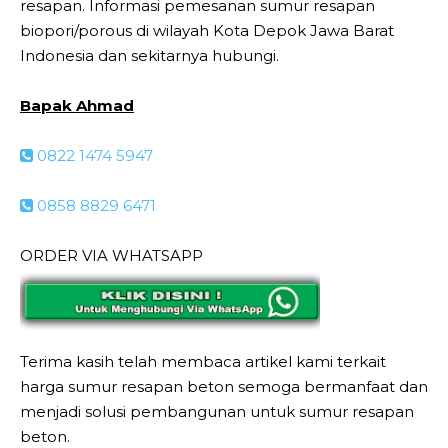
resapan. Informasi pemesanan sumur resapan
biopori/porous di wilayah Kota Depok Jawa Barat
Indonesia dan sekitarnya hubungi.
Bapak Ahmad
0822 1474 5947
0858 8829 6471
ORDER VIA WHATSAPP
Terima kasih telah membaca artikel kami terkait
harga sumur resapan beton semoga bermanfaat dan
menjadi solusi pembangunan untuk sumur resapan
beton.