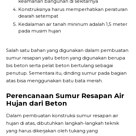
keamanan bangunan di sekitarnya
Konstruksinya harus memperhatikan peraturan
dearah setempat
Kedalaman air tanah mininum adalah 1,5 meter
pada musim hujan
Salah satu bahan yang digunakan dalam pembuatan
sumur resapan yaitu beton yang digunakan berupa
bis beton serta pelat beton bertulang sebagai
penutup. Sementara itu, dinding sumur pada bagian
atas bisa menggunakan batu bata merah.
Perencanaan Sumur Resapan Air
Hujan dari Beton
Dalam pembuatan konstruksi sumur resapan air
hujan di atas, dibutuhkan langkah-langkah teknik
yang harus dikerjakan oleh tukang yang