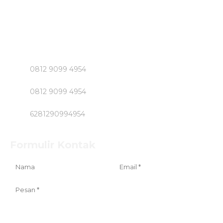
Beton Jayamix dan Jasa Khusus Jabodetabek hubungi
Segera Bpk NASIRUDIN
Klik Nomer di Bawah ini....!!!!!
0812 9099 4954
0812 9099 4954
6281290994954
Formulir Kontak