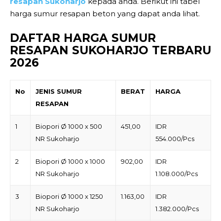
resapan Sukoharjo
kepada anda. Berikut ini tabel
harga sumur resapan beton yang dapat anda lihat.
DAFTAR HARGA SUMUR
RESAPAN SUKOHARJO TERBARU
2026
No
JENIS SUMUR
BERAT
HARGA
RESAPAN
1
Biopori Ø 1000 x 500
451,00
IDR
NR Sukoharjo
554.000/Pcs
2
Biopori Ø 1000 x 1000
902,00
IDR
NR Sukoharjo
1.108.000/Pcs
3
Biopori Ø 1000 x 1250
1.163,00
IDR
NR Sukoharjo
1.382.000/Pcs