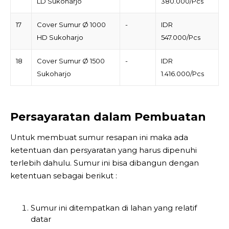
LD Sukoharjo
380.000/Pcs
17
Cover Sumur Ø 1000
-
IDR
HD Sukoharjo
547.000/Pcs
18
Cover Sumur Ø 1500
-
IDR
Sukoharjo
1.416.000/Pcs
Persayaratan dalam Pembuatan
Untuk membuat sumur resapan ini maka ada
ketentuan dan persyaratan yang harus dipenuhi
terlebih dahulu. Sumur ini bisa dibangun dengan
ketentuan sebagai berikut :
Sumur ini ditempatkan di lahan yang relatif
datar