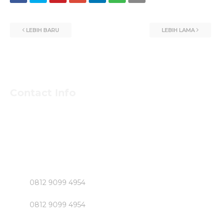
LEBIH BARU
LEBIH LAMA
Contact Info
Untuk Informasi Pemesan dan Konsultasi Mengenai
Beton Jayamix dan Jasa Khusus Jabodetabek hubungi
Segera Bpk NASIRUDIN
Klik Nomer di Bawah ini....!!!!!
0812 9099 4954
0812 9099 4954