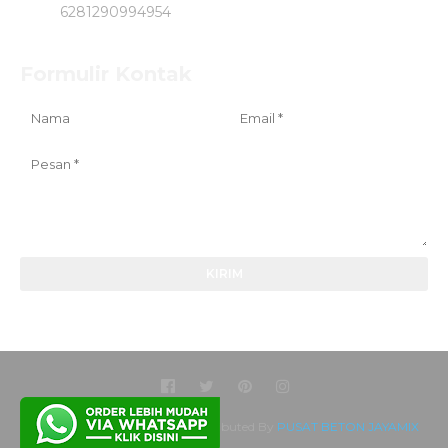
6281290994954
Formulir Kontak
Created By
SoraTemplates
| Distributed By
PUSAT BETON JAYAMIX