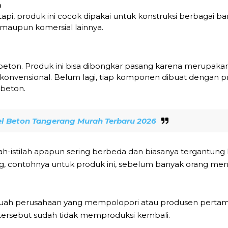
n
pi, produk ini cocok dipakai untuk konstruksi berbagai ban
k maupun komersial lainnya.
l beton. Produk ini bisa dibongkar pasang karena merupaka
 konvensional. Belum lagi, tiap komponen dibuat dengan pr
 beton.
l Beton Tangerang Murah Terbaru 2026
lah-istilah apapun sering berbeda dan biasanya tergantung
g, contohnya untuk produk ini, sebelum banyak orang men
uah perusahaan yang mempolopori atau produsen pertama
n tersebut sudah tidak memproduksi kembali.