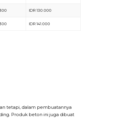
 300
IDR 130.000
 300
IDR 141.000
kan tetapi, dalam pembuatannya
ing. Produk beton ini juga dibuat