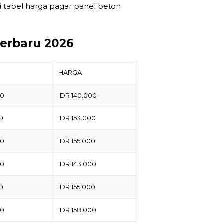
i tabel harga pagar panel beton
Terbaru 2026
HARGA
50
IDR 140.000
50
IDR 153.000
50
IDR 155.000
50
IDR 143.000
50
IDR 155.000
50
IDR 158.000