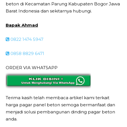
beton di Kecamatan Parung Kabupaten Bogor Jawa
Barat Indonesia dan sekitarnya hubungi.
Bapak Ahmad
0822 1474 5947
0858 8829 6471
ORDER VIA WHATSAPP
Terima kasih telah membaca artikel kami terkait
harga pagar panel beton semoga bermanfaat dan
menjadi solusi pembangunan dinding pagar beton
anda.