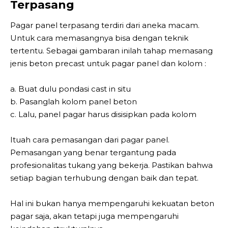
Terpasang
Pagar panel terpasang terdiri dari aneka macam.
Untuk cara memasangnya bisa dengan teknik
tertentu. Sebagai gambaran inilah tahap memasang
jenis beton precast untuk pagar panel dan kolom :
a. Buat dulu pondasi cast in situ
b. Pasanglah kolom panel beton
c. Lalu, panel pagar harus disisipkan pada kolom
Ituah cara pemasangan dari pagar panel.
Pemasangan yang benar tergantung pada
profesionalitas tukang yang bekerja. Pastikan bahwa
setiap bagian terhubung dengan baik dan tepat.
Hal ini bukan hanya mempengaruhi kekuatan beton
pagar saja, akan tetapi juga mempengaruhi