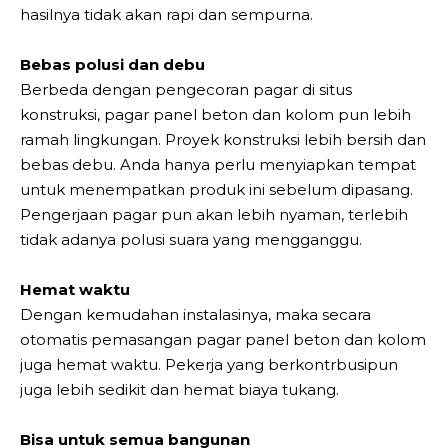
hasilnya tidak akan rapi dan sempurna.
Bebas polusi dan debu
Berbeda dengan pengecoran pagar di situs
konstruksi, pagar panel beton dan kolom pun lebih
ramah lingkungan. Proyek konstruksi lebih bersih dan
bebas debu. Anda hanya perlu menyiapkan tempat
untuk menempatkan produk ini sebelum dipasang.
Pengerjaan pagar pun akan lebih nyaman, terlebih
tidak adanya polusi suara yang mengganggu.
Hemat waktu
Dengan kemudahan instalasinya, maka secara
otomatis pemasangan pagar panel beton dan kolom
juga hemat waktu. Pekerja yang berkontrbusipun
juga lebih sedikit dan hemat biaya tukang.
Bisa untuk semua bangunan