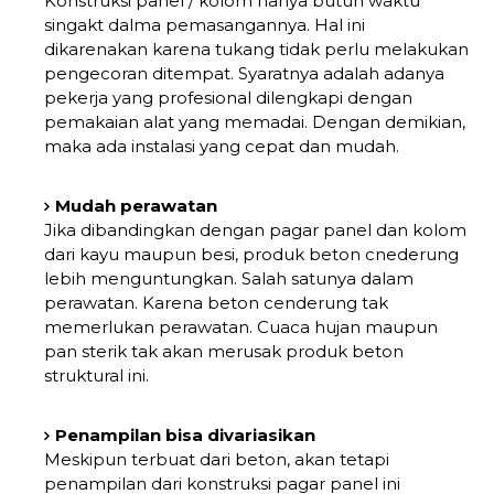
Konstruksi panel / kolom hanya butuh waktu
singakt dalma pemasangannya. Hal ini
dikarenakan karena tukang tidak perlu melakukan
pengecoran ditempat. Syaratnya adalah adanya
pekerja yang profesional dilengkapi dengan
pemakaian alat yang memadai. Dengan demikian,
maka ada instalasi yang cepat dan mudah.
Mudah perawatan
Jika dibandingkan dengan pagar panel dan kolom
dari kayu maupun besi, produk beton cnederung
lebih menguntungkan. Salah satunya dalam
perawatan. Karena beton cenderung tak
memerlukan perawatan. Cuaca hujan maupun
pan sterik tak akan merusak produk beton
struktural ini.
Penampilan bisa divariasikan
Meskipun terbuat dari beton, akan tetapi
penampilan dari konstruksi pagar panel ini