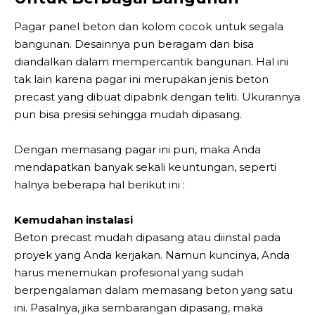
Pagar panel beton dan kolom cocok untuk segala
bangunan. Desainnya pun beragam dan bisa
diandalkan dalam mempercantik bangunan. Hal ini
tak lain karena pagar ini merupakan jenis beton
precast yang dibuat dipabrik dengan teliti. Ukurannya
pun bisa presisi sehingga mudah dipasang.
Dengan memasang pagar ini pun, maka Anda
mendapatkan banyak sekali keuntungan, seperti
halnya beberapa hal berikut ini :
Kemudahan instalasi
Beton precast mudah dipasang atau diinstal pada
proyek yang Anda kerjakan. Namun kuncinya, Anda
harus menemukan profesional yang sudah
berpengalaman dalam memasang beton yang satu
ini. Pasalnya, jika sembarangan dipasang, maka