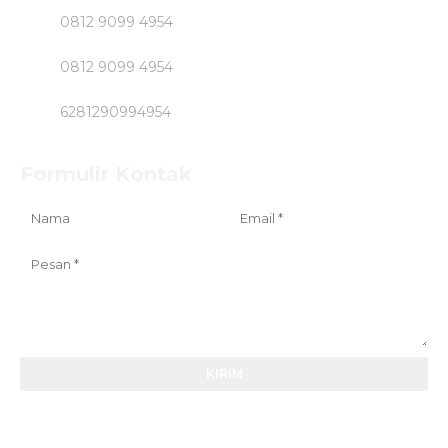
0812 9099 4954
0812 9099 4954
6281290994954
Formulir Kontak