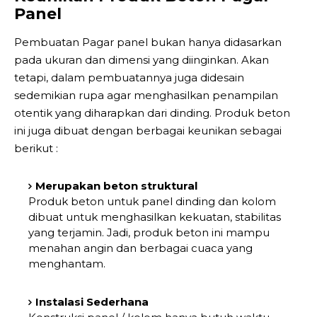
Panel
Pembuatan Pagar panel bukan hanya didasarkan
pada ukuran dan dimensi yang diinginkan. Akan
tetapi, dalam pembuatannya juga didesain
sedemikian rupa agar menghasilkan penampilan
otentik yang diharapkan dari dinding. Produk beton
ini juga dibuat dengan berbagai keunikan sebagai
berikut :
Merupakan beton struktural
Produk beton untuk panel dinding dan kolom
dibuat untuk menghasilkan kekuatan, stabilitas
yang terjamin. Jadi, produk beton ini mampu
menahan angin dan berbagai cuaca yang
menghantam.
Instalasi Sederhana