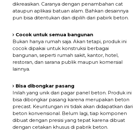
dikreasikan. Caranya dengan penambahan cat
ataupun aplikasi batuan alam. Bahkan desainnya
pun bisa ditentukan dan dipilih dari pabirk beton.
Cocok untuk semua bangunan
Bukan hanya rumah saja. Akan tetapi, produk ini
cocok dipakai untuk konstruksi berbagai
bangunan, seperti rumah sakit, kantor, hotel,
restoran, dan sarana publik maupun komersial
lainnya.
Bisa dibongkar pasang
Inilah yang unik dari pagar panel beton. Produk ini
bisa dibongkar pasang karena merupakan beton
precast. Keuntungan ini tidak akan didapatkan dari
beton konvensional. Belum lagi, tiap komponen
dibuat dengan presisi yang tepat karena dibuat
dengan cetakan khusus di pabrik beton.