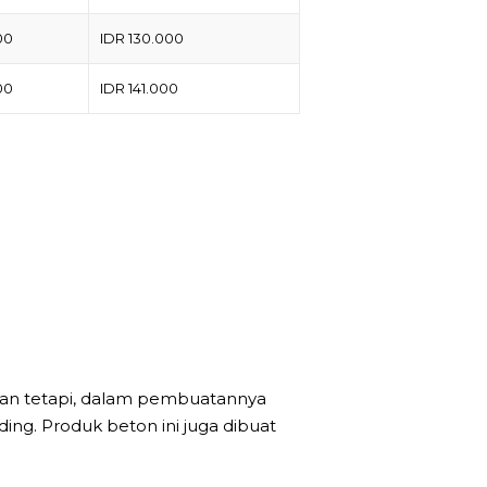
00
IDR 130.000
00
IDR 141.000
kan tetapi, dalam pembuatannya
ing. Produk beton ini juga dibuat