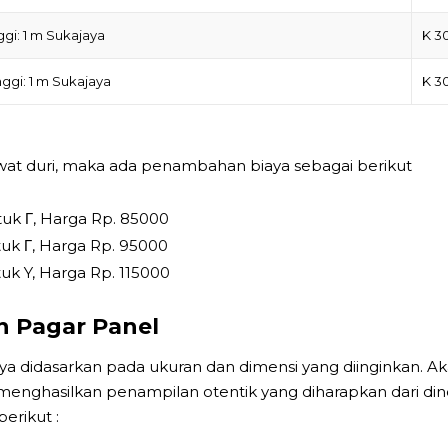
ggi: 1 m Sukajaya
K 3
ggi: 1 m Sukajaya
K 3
 duri, maka ada penambahan biaya sebagai berikut
uk Γ, Harga Rp. 85000
uk Γ, Harga Rp. 95000
uk Y, Harga Rp. 115000
n Pagar Panel
 didasarkan pada ukuran dan dimensi yang diinginkan. A
menghasilkan penampilan otentik yang diharapkan dari dind
erikut :