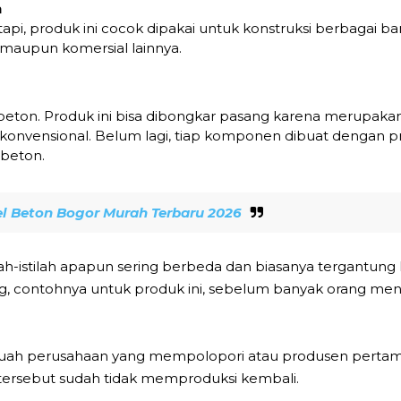
n
pi, produk ini cocok dipakai untuk konstruksi berbagai ban
k maupun komersial lainnya.
l beton. Produk ini bisa dibongkar pasang karena merupaka
 konvensional. Belum lagi, tiap komponen dibuat dengan pr
 beton.
l Beton Bogor Murah Terbaru 2026
lah-istilah apapun sering berbeda dan biasanya tergantung
g, contohnya untuk produk ini, sebelum banyak orang men
uah perusahaan yang mempolopori atau produsen pertama
n tersebut sudah tidak memproduksi kembali.