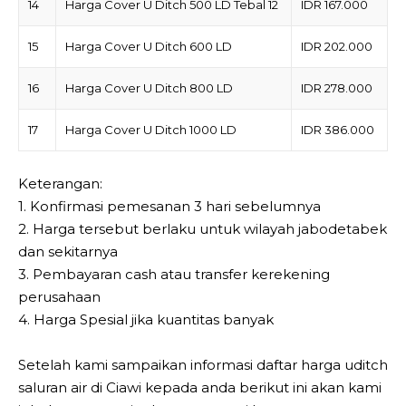
14
Harga Cover U Ditch 500 LD Tebal 12
IDR 167.000
15
Harga Cover U Ditch 600 LD
IDR 202.000
16
Harga Cover U Ditch 800 LD
IDR 278.000
17
Harga Cover U Ditch 1000 LD
IDR 386.000
Keterangan:
1. Konfirmasi pemesanan 3 hari sebelumnya
2. Harga tersebut berlaku untuk wilayah jabodetabek
dan sekitarnya
3. Pembayaran cash atau transfer kerekening
perusahaan
4. Harga Spesial jika kuantitas banyak
Setelah kami sampaikan informasi daftar harga uditch
saluran air di Ciawi kepada anda berikut ini akan kami