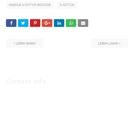
HARGA U DITCH BOGOR
U DITCH
LEBIH BARU
LEBIH LAMA
Contact Info
Untuk Informasi Pemesan dan Konsultasi Mengenai
Beton Jayamix dan Jasa Khusus Jabodetabek hubungi
Segera Bpk NASIRUDIN
Klik Nomer di Bawah ini....!!!!!