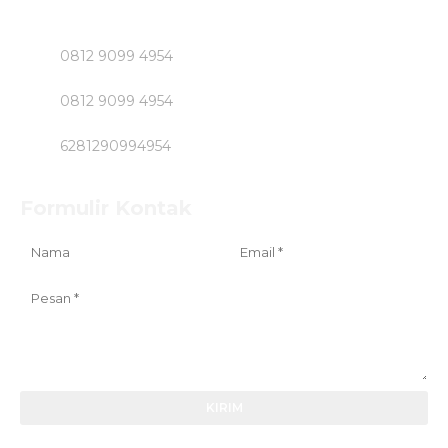
Klik Nomer di Bawah ini....!!!!!
0812 9099 4954
0812 9099 4954
6281290994954
Formulir Kontak