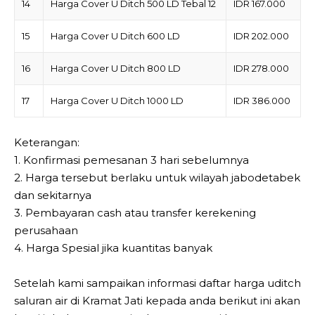
14
Harga Cover U Ditch 500 LD Tebal 12
IDR 167.000
15
Harga Cover U Ditch 600 LD
IDR 202.000
16
Harga Cover U Ditch 800 LD
IDR 278.000
17
Harga Cover U Ditch 1000 LD
IDR 386.000
Keterangan:
1. Konfirmasi pemesanan 3 hari sebelumnya
2. Harga tersebut berlaku untuk wilayah jabodetabek
dan sekitarnya
3. Pembayaran cash atau transfer kerekening
perusahaan
4. Harga Spesial jika kuantitas banyak
Setelah kami sampaikan informasi daftar harga uditch
saluran air di Kramat Jati kepada anda berikut ini akan