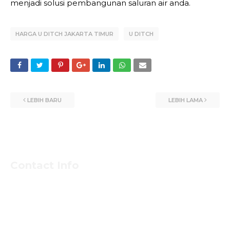
menjadi solusi pembangunan saluran air anda.
HARGA U DITCH JAKARTA TIMUR
U DITCH
LEBIH BARU
LEBIH LAMA
Contact Info
Untuk Informasi Pemesan dan Konsultasi Mengenai
Beton Jayamix dan Jasa Khusus Jabodetabek hubungi
Segera Bpk NASIRUDIN