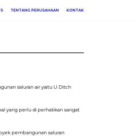
US
TENTANG PERUSAHAAN
KONTAK
unan saluran air yaitu U Ditch
 yang perlu di perhatikan sangat
 proyek pembangunan saluran