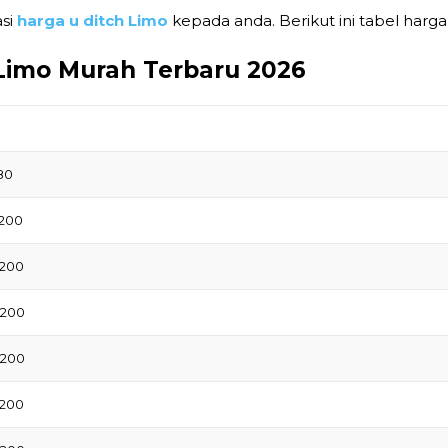
asi
harga u ditch Limo
kepada anda. Berikut ini tabel harga 
 Limo Murah Terbaru 2026
80
1200
1200
1200
1200
1200