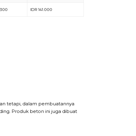
 300
IDR 141.000
kan tetapi, dalam pembuatannya
ing. Produk beton ini juga dibuat