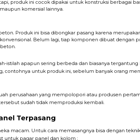
pi, produk ini cocok dipakai untuk konstruksi berbagai ban
k maupun komersial lainnya.
l beton. Produk ini bisa dibongkar pasang karena merupaka
 konvensional. Belum lagi, tiap komponen dibuat dengan pr
 beton.
lah-istilah apapun sering berbeda dan biasanya tergantung
g, contohnya untuk produk ini, sebelum banyak orang men
uah perusahaan yang mempolopori atau produsen pertama
n tersebut sudah tidak memproduksi kembali.
anel Terpasang
 aneka macam. Untuk cara memasangnya bisa dengan teknik 
t untuk pagar panel dan kolom :