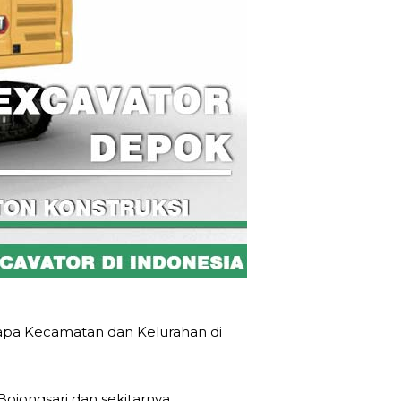
apa Kecamatan dan Kelurahan di
Bojongsari dan sekitarnya.