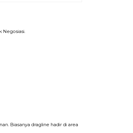
 Negosiasi.
n. Biasanya dragline hadir di area