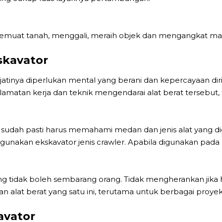
muat tanah, menggali, meraih objek dan mengangkat mate
skavator
inya diperlukan mental yang berani dan kepercayaan diri ya
atan kerja dan teknik mengendarai alat berat tersebut, ter
sudah pasti harus memahami medan dan jenis alat yang di
nakan ekskavator jenis crawler. Apabila digunakan pada m
 tidak boleh sembarang orang. Tidak mengherankan jika 
an alat berat yang satu ini, terutama untuk berbagai proyek
avator