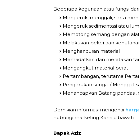
Beberapa kegunaan atau fungsi dari 
Mengeruk, menggali, serta men
Mengeruk sedimentasi atau lump
Memotong semang dengan alat
Melakukan pekerjaan kehutana
Menghancuran material
Memadatkan dan meratakan ta
Mengangkut material berat
Pertambangan, terutama Perta
Pengerukan sungai / Menggali sal
Menancapkan Batang pondasi, da
Demikian informasi mengenai
harg
hubungi marketing Kami dibawah.
Bapak Aziz