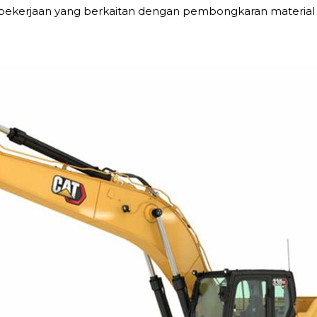
pekerjaan yang berkaitan dengan pembongkaran material