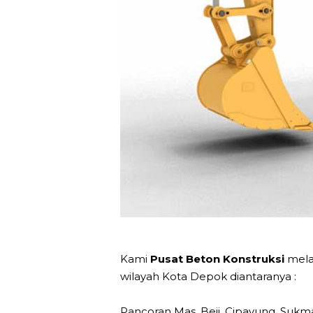
Kami
Pusat Beton Konstruksi
mela
wilayah Kota Depok diantaranya :
Pancoran Mas, Beji, Cipayung, Sukma