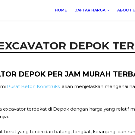
HOME
DAFTAR HARGA
ABOUT 
EXCAVATOR DEPOK TER
TOR DEPOK PER JAM MURAH TERB
ami
Pusat Beton Konstruksi
akan menjelaskan mengenai har
xcavator terdekat di Depok dengan harga yang relatif mu
nya.
alat berat yang terdiri dari batang, tongkat, keranjang, d