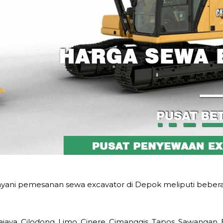
yani pemesanan sewa excavator di Depok meliputi beber
jaya, Cilodong, Limo, Cinere, Cimanggis, Tapos, Sawangan, 