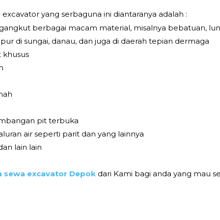
excavator yang serbaguna ini diantaranya adalah :
gangkut berbagai macam material, misalnya bebatuan, lu
ur di sungai, danau, dan juga di daerah tepian dermaga
 khusus
n
nah
mbangan pit terbuka
uran air seperti parit dan yang lainnya
n lain lain
a sewa excavator Depok
dari Kami bagi anda yang mau se