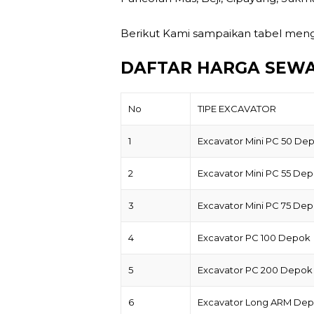
Berikut Kami sampaikan tabel men
DAFTAR HARGA SEWA
No
TIPE EXCAVATOR
1
Excavator Mini PC 50 De
2
Excavator Mini PC 55 De
3
Excavator Mini PC 75 De
4
Excavator PC 100 Depok
5
Excavator PC 200 Depok
6
Excavator Long ARM De