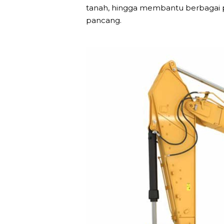
tanah, hingga membantu berbagai 
pancang.