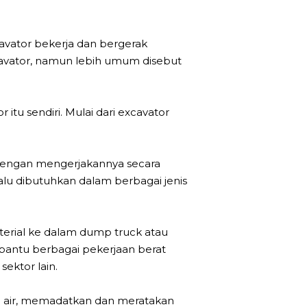
xcavator bekerja dan bergerak
excavator, namun lebih umum disebut
itu sendiri. Mulai dari excavator
.
 dengan mengerjakannya secara
u dibutuhkan dalam berbagai jenis
erial ke dalam dump truck atau
bantu berbagai pekerjaan berat
ektor lain.
ran air, memadatkan dan meratakan