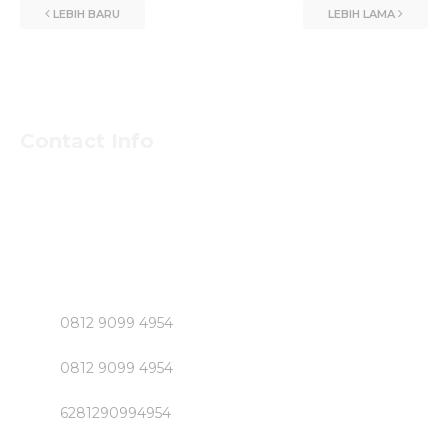
LEBIH BARU
LEBIH LAMA
Contact Info
Untuk Informasi Pemesan dan Konsultasi Mengenai
Beton Jayamix dan Jasa Khusus Jabodetabek hubungi
Segera Bpk NASIRUDIN
Klik Nomer di Bawah ini....!!!!!
0812 9099 4954
0812 9099 4954
6281290994954