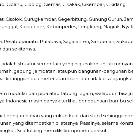
ap, Cidahu, Cidolog, Ciemas, Cikakak, Cikembar, Cikidang,
saat, Cisolok, Curugkembar, Gegerbitung, Gunung Guruh, 
nggal, Kalibunder, Kebonpedes, Lengkong, Nagrak, Nyal
, Pelabuhanratu, Purabaya, Sagaranten, Simpenan, Sukabumi
 dan sekitarnya.
)
adalah struktur sementara yang digunakan untuk menyan
 rumah, gedung, jembatan, ataupun bangunan-bangunan bes
 ketinggian dua meter atau lebih, dan tidak bisa dijangkau
 modular dari pipa atau tabung logam, walaupun bisa ju
nya Indonesia masih banyak terlihat penggunaan bambu se
dibuat dengan bahan yang cukup kuat dan stabil sehingga
n yang ditempatkan di atasnya. Pasalnya, selama konstru
ningkat. Scaffolding memiliki komponen berikut :