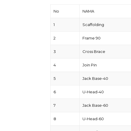
No
NAMA
1
Scaffolding
2
Frame 90
3
Cross Brace
4
Join Pin
5
Jack Base-40
6
U-Head-40
7
Jack Base-60
8
U-Head-60