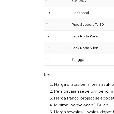
9
Cat Walk
10
Horizontal
11
Pipe Support-Ts-90
12
Jack Roda Karet
13
Jack Roda Nilon
14
Tangga
Ket :
Harga di atas belm termasuk p
Pembayaran sebelum pengirim
Harga franco project sejabod
Minimal penyewaan 1 Bulan
Harga sewaktu – waktu dapat