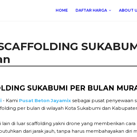
HOME
DAFTAR HARGA
ABOUT 
CAFFOLDING SUKABUMI
an
LDING SUKABUMI PER BULAN MURA
i
- Kami
Pusat Beton Jayamix
sebagai pusat penyewaan s
folding per bulan di wilayah Kota Sukabumi dan Kabupate
 lain di luar scaffolding yakni drone yang memberikan cara
uhkan dari jarak jauh, tanpa harus membahayakan diri m