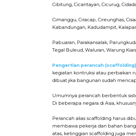
Cibitung, Cicantayan, Cicurug, Cidad
Cimanggu, Ciracap, Cireunghas, Ci
Kabandungan, Kadudampit, Kalapanu
Pabuaran, Parakansalak, Parungkuda
Tegal Buleud, Waluran, Warung Kiara
Pengertian perancah (scaffolding
kegiatan kontruksi atau perbaikan
dibuat jika bangunan sudah mencapai
Umumnya perancah berbentuk sistem
Di beberapa negara di Asia, khusus
Perancah alias scaffolding harus 
membawa pekerja dan bahan banguna
atas, ketinggian scaffolding juga me