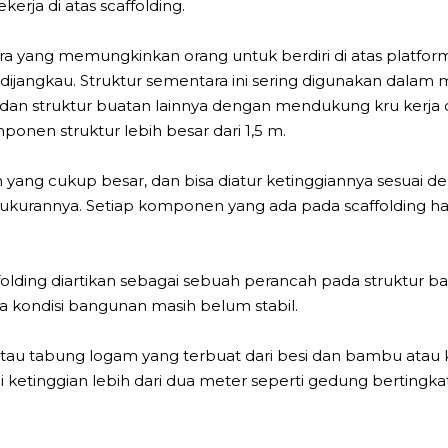
rja di atas scaffolding.
ra yang memungkinkan orang untuk berdiri di atas platform
it dijangkau. Struktur sementara ini sering digunakan dal
n struktur buatan lainnya dengan mendukung kru kerja da
onen struktur lebih besar dari 1,5 m.
n yang cukup besar, dan bisa diatur ketinggiannya sesuai 
 ukurannya. Setiap komponen yang ada pada scaffolding h
ffolding diartikan sebagai sebuah perancah pada struktur 
a kondisi bangunan masih belum stabil.
tau tabung logam yang terbuat dari besi dan bambu atau k
etinggian lebih dari dua meter seperti gedung bertingkat 