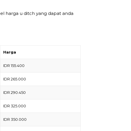
bel harga u ditch yang dapat anda
Harga
IDR 155.400
IDR 265.000
IDR 290.450
IDR 325.000
IDR 350.000