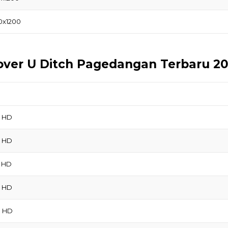
0x1200
over U Ditch Pagedangan Terbaru 2
0 HD
0 HD
0 HD
0 HD
0 HD