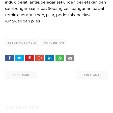
induk, pelat lantai, gelegar sekunder, perletakan dan
sambungan siar muai. Sedangkan, bangunan bawah
terdiri atas abutmen, pilar, pedestals, backwall,
wingwall dan piles.
BETON MUTU K275
MUTU BETON
LEBIH BARU
LEBIH LAMA
Contact Info