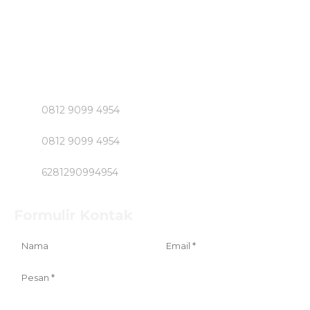
Untuk Informasi Pemesan dan Konsultasi Mengenai
Beton Jayamix dan Jasa Khusus Jabodetabek hubungi
Segera Bpk NASIRUDIN
Klik Nomer di Bawah ini....!!!!!
0812 9099 4954
0812 9099 4954
6281290994954
Formulir Kontak